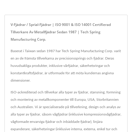
V-Fjädrar / Sprial-Fjädrar | ISO 9001 & ISO 14001 Certifierad
Tillverkare Av Metallfjädrar Sedan 1987 | Tech Spring
Manufacturing Corp.
Baserat i Taiwan sedan 1987 har Tech Spring Manufacturing Corp. varit
en av de främsta tillverkarna av precisionssprings och fjädrar. Deras
huvudsakliga produkter, inklusive vårfjädrar, säkerhetsringar och
konstantkraftsfjädrar, är utformade för att möta kundernas angivna
dimensioner.
ISO-ackrediterad och tillverkar alla typer av fjädrar, stansning, formning
och montering av metallkomponenter till Europa, USA, Storbritannien
och Australien. Vi är specialiserade på tillverkning, design och analys av
alla typer av fjädrar, såsom vågfjädrar (inklusive kompressionsvågfjädrar,
vågformade envarviga fjädrar och inbäddade fjädrar), linjära
expanderare, säkerhetsringar (inklusive interna, externa, enkel tur och