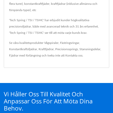
flera turer), konstantkraftfjäder, kraftfjädrar (inklusive allmänna och
förspända typer), etc
'Tech Spring / TSI / TSMC' har erbjudit kunder högkvalitativa
precisionsfjädrar, både med avancerad teknik och 31 års erfarenhet,
'Tech Spring / TSI / TSMC' ser till att möta varje kunds krav.
Se våra kvalitetsprodukter
Vågspiraler
,
Fästringsringar
,
Konstantkraftsfjädrar
,
Kraftfjädrar
,
Precisionssprings
,
Stansningsdelar
,
Fjädrar med förlängning
och tveka inte att
Kontakta oss
.
Vi Håller Oss Till Kvalitet Och
Anpassar Oss För Att Möta Dina
Behov.