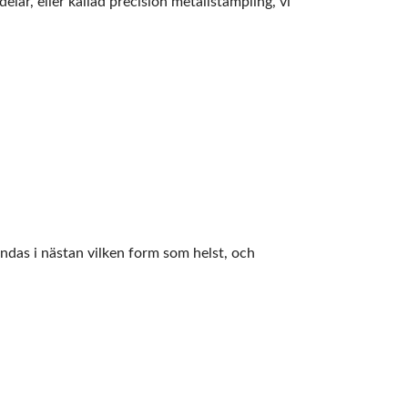
lar, eller kallad precision metallstämpling, vi
das i nästan vilken form som helst, och