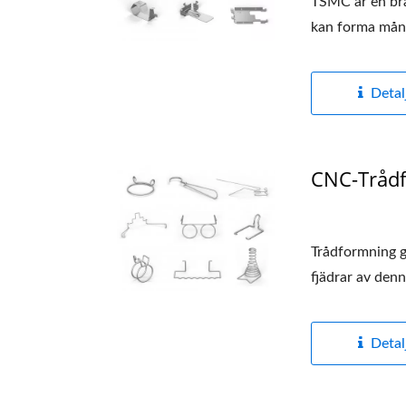
TSMC är en bran
kan forma mång
Detal
CNC-Trådf
Trådformning g
fjädrar av denna
Detal