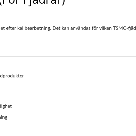
sthet efter kallbearbetning. Det kan användas för vilken TSMC-fjä
rådprodukter
dighet
ning