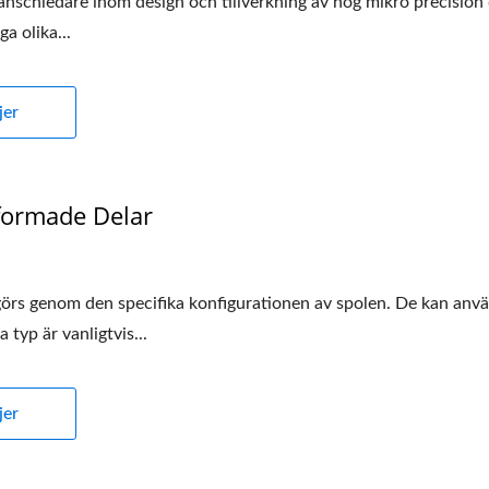
schledare inom design och tillverkning av hög mikro precision de
a olika...
jer
ormade Delar
örs genom den specifika konfigurationen av spolen. De kan använ
 typ är vanligtvis...
jer