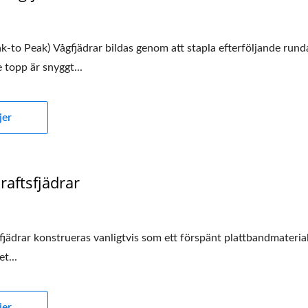
ak-to Peak) Vågfjädrar bildas genom att stapla efterföljande run
 topp är snyggt...
jer
aftsfjädrar
jädrar konstrueras vanligtvis som ett förspänt plattbandmaterial 
t...
jer