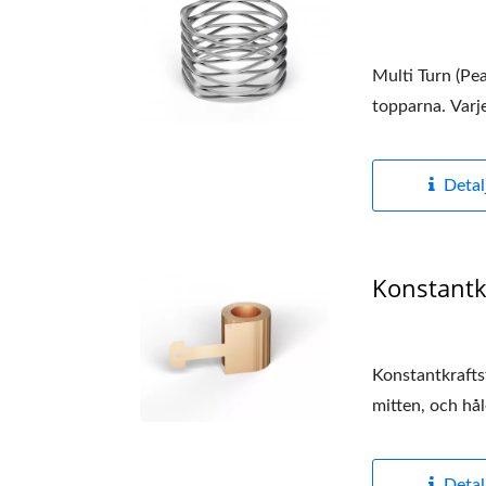
Multi Turn (Pe
topparna. Varje
Detal
Konstantkr
Konstantkraftsf
mitten, och håle
Detal