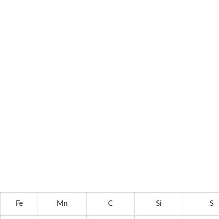
Fe
Mn
C
Si
S