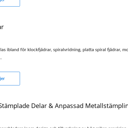
ar
las ibland för klockfjädrar, spiralvridning, platta spiral fjädrar, m
.
jer
 Stämplade Delar & Anpassad Metallstämpli