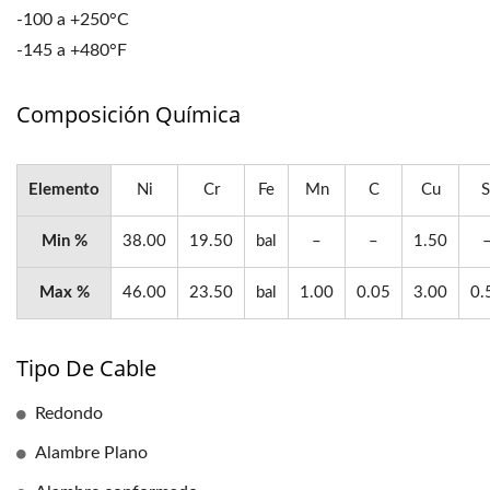
-100 a +250°C
-145 a +480°F
Composición Química
Elemento
Ni
Cr
Fe
Mn
C
Cu
S
Min %
38.00
19.50
bal
–
–
1.50
Max %
46.00
23.50
bal
1.00
0.05
3.00
0.
Tipo De Cable
Redondo
Alambre Plano